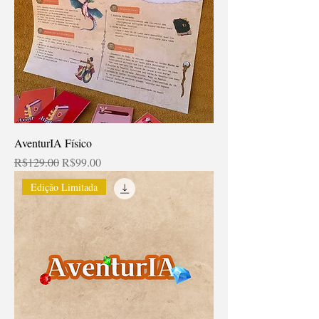
AventurIA Físico
Regular Price
Sale Price
R$129.00
R$99.00
Edição Limitada