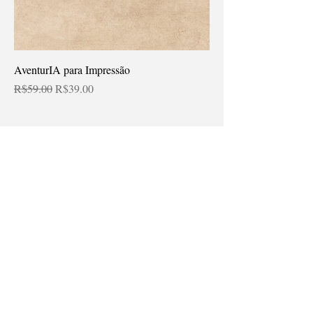
AventurIA para Impressão
Regular Price
Sale Price
R$59.00
R$39.00
contato@ensinovietech.com.br
(41) 98739-2384