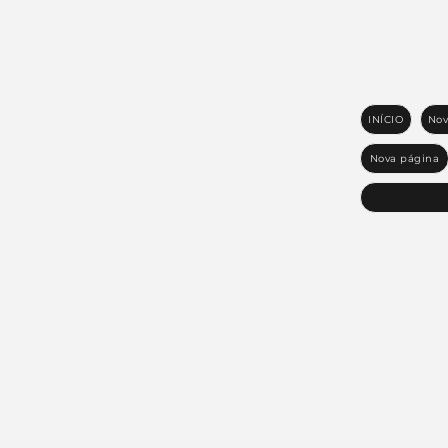
INÍCIO
Nov
Nova página