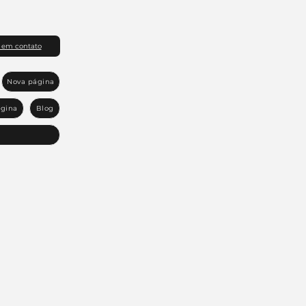
 em contato
Nova página
ágina
Blog