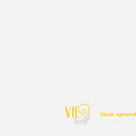
Viver apren
aprender se 