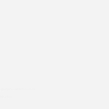
o@ensinovietech.com.br
739-2384