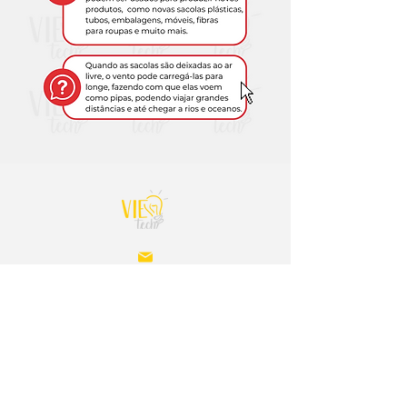
contato@ensinovietech.com.br
(41) 98739-2384
Viver aprendendo
,