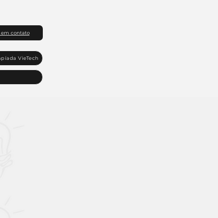
 em contato
píada VieTech