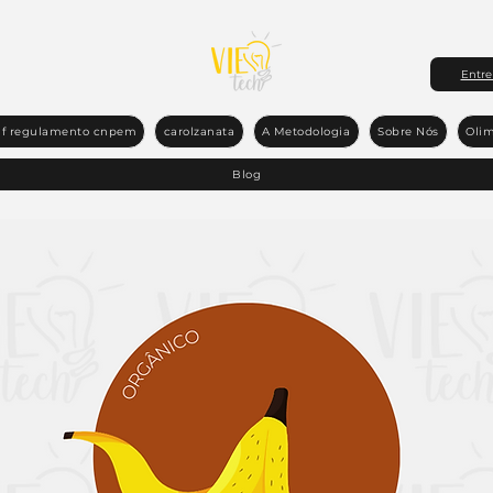
Entre
f regulamento cnpem
carolzanata
A Metodologia
Sobre Nós
Olim
Blog