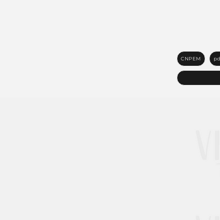
CNPEM
pd